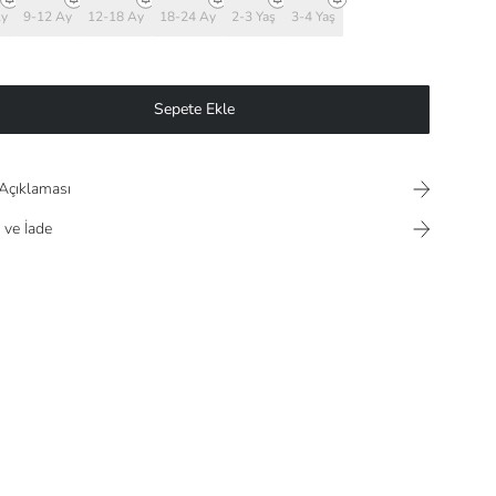
Ay
9-12 Ay
12-18 Ay
18-24 Ay
2-3 Yaş
3-4 Yaş
Sepete Ekle
Açıklaması
 ve İade