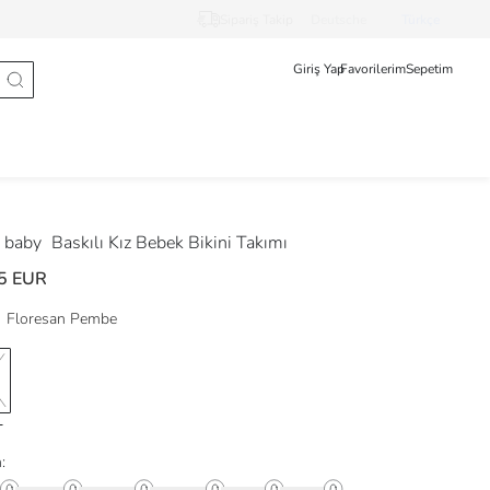
Sipariş Takip
Deutsche
Türkçe
Giriş Yap
Favorilerim
Sepetim
 baby
Baskılı Kız Bebek Bikini Takımı
5 EUR
Floresan Pembe
: