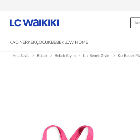
KADIN
ERKEK
ÇOCUK
BEBEK
LCW HOME
Ana Sayfa
Bebek
Bebek Giyim
Kız Bebek Giyim
Kız Bebek Pl