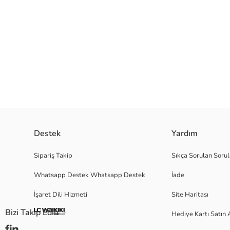
Kız bebek bikini takımı, çapraz askılı ve baskı detaylı bikini üstü ile desenl
Destek
Yardım
Ana Kumaş Neon Pembe:
Satıcı:
Sipariş Takip
Sıkça Sorulan Sorul
Marka:
Whatsapp Destek Whatsapp Destek
İade
Cinsiyet:
İşaret Dili Hizmeti
Site Haritası
Bizi Takip Edin
Hediye Kartı Satın 