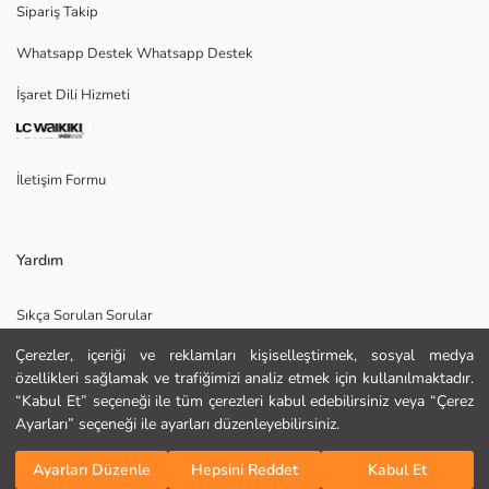
Sipariş Takip
ters çevirerek yıkayın; bu sayede rengini ve kumaşın yapısını korumaya
yardımcı olduğumuz gibi enerji tüketimini de azaltırız.
Whatsapp Destek Whatsapp Destek
İşaret Dili Hizmeti
Ana Kumaş:
Menşei:
İletişim Formu
Satıcı:
Marka:
Cinsiyet:
Kalıp:
Yardım
Kumaş:
Bel Fiti:
Sıkça Sorulan Sorular
Paça Fiti:
Kalınlık:
Çerezler, içeriği ve reklamları kişiselleştirmek, sosyal medya
İade
özellikleri sağlamak ve trafiğimizi analiz etmek için kullanılmaktadır.
Site Haritası
“Kabul Et” seçeneği ile tüm çerezleri kabul edebilirsiniz veya “Çerez
Ayarları” seçeneği ile ayarları düzenleyebilirsiniz.
Bizi Takip Edin
Hediye Kartı Satın Al
Sepete Ekle
Ayarları Düzenle
Hepsini Reddet
Kabul Et