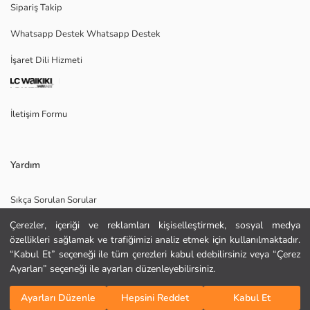
Sipariş Takip
Ana Kumaş:
Whatsapp Destek Whatsapp Destek
Menşei:
Satıcı:
İşaret Dili Hizmeti
Marka:
Cinsiyet:
Kalıp:
Kumaş:
İletişim Formu
Bel Fiti:
Kalınlık:
Yardım
Sıkça Sorulan Sorular
Çerezler, içeriği ve reklamları kişiselleştirmek, sosyal medya
İade
özellikleri sağlamak ve trafiğimizi analiz etmek için kullanılmaktadır.
Site Haritası
“Kabul Et” seçeneği ile tüm çerezleri kabul edebilirsiniz veya “Çerez
KURU TEMİZLEME YAPILAMAZ
Ayarları” seçeneği ile ayarları düzenleyebilirsiniz.
Bizi Takip Edin
Hediye Kartı Satın Al
DÜŞÜK SICAKLIKTA ÜTÜLEYİNİZ
Sepete Ekle
TAMBURLU KURUTMA YAPMAYINIZ
Ayarları Düzenle
Hepsini Reddet
Kabul Et
AĞARTICI KULLANMAYINIZ