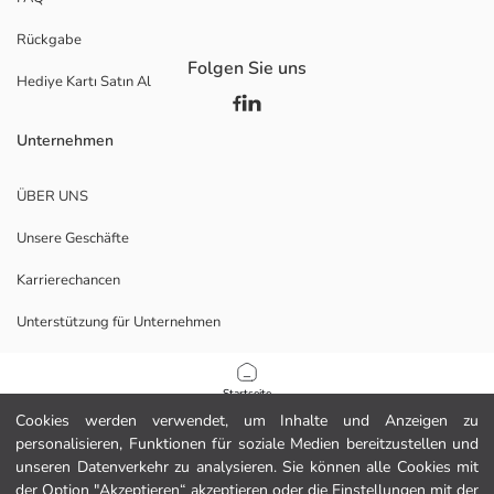
Rückgabe
Folgen Sie uns
Hediye Kartı Satın Al
Unternehmen
ÜBER UNS
Unsere Geschäfte
Karrierechancen
Unterstützung für Unternehmen
Richtlinien
Startseite
Cookies werden verwendet, um Inhalte und Anzeigen zu
Datenschutzerklärung und Sicherheitspolitik
personalisieren, Funktionen für soziale Medien bereitzustellen und
Kategorien
unseren Datenverkehr zu analysieren. Sie können alle Cookies mit
Nutzungsbedingungen
der Option "Akzeptieren“ akzeptieren oder die Einstellungen mit der
Mein Warenkorb