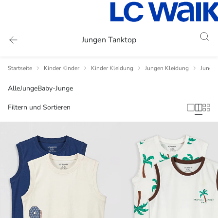
Jungen Tanktop
Startseite
Kinder Kinder
Kinder Kleidung
Jungen Kleidung
Jungen
Alle
Junge
Baby-Junge
Filtern und Sortieren